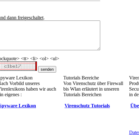
und dann freigeschaltet
.
ckquote> <tt> <li> <ol> <ul>
pyware Lexikon
Tutorials Bereiche
Vire
ach Vorbild unseres
Von Virenschutz über Firewall
Prod
irenlexikons haben wir auch
bis Wlan erläutert in unseren
Secur
in eigenes :
Tutorials Bereichen
in de
Spyware Lexikon
Virenschutz Tutorials
Übe
Date