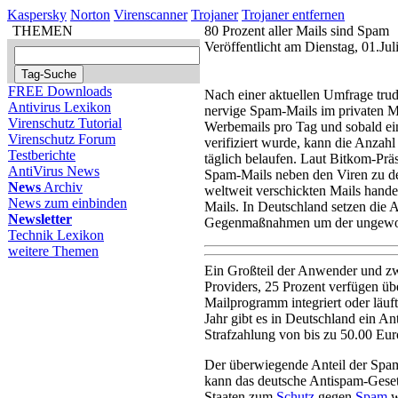
Kaspersky
Norton
Virenscanner
Trojaner
Trojaner entfernen
THEMEN
80 Prozent aller Mails sind Spam
Veröffentlicht am Dienstag, 01.Ju
FREE Downloads
Nach einer aktuellen Umfrage trud
Antivirus Lexikon
nervige Spam-Mails im privaten Ma
Virenschutz Tutorial
Werbemails pro Tag und sobald ei
Virenschutz Forum
verifiziert wurde, kann die Anzah
Testberichte
täglich belaufen. Laut Bitkom-Prä
AntiVirus News
Spam-Mails neben den Viren zu de
News
Archiv
weltweit verschickten Mails hande
News zum einbinden
Mails. In Deutschland setzen die A
Newsletter
Gegenmaßnahmen um der ungewollt
Technik Lexikon
weitere Themen
Ein Großteil der Anwender und zw
Providers, 25 Prozent verfügen üb
Mailprogramm integriert oder läuf
Jahr gibt es in Deutschland ein A
Strafzahlung von bis zu 50.00 Eu
Der überwiegende Anteil der Spa
kann das deutsche Antispam-Gesetz
Staaten zum
Schutz
gegen
Spam
w