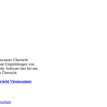
nscanner Übersicht
ukt Empfehlungen von
ity Software hier bei uns
r Übersicht
rsicht Virenscanner
nschutz