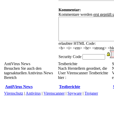
Kommentar:
Kommentare werden
erst geprüft 
erlaubter HTML Code:
<b> <i> <em> <br> <strong> <blo
Security Code
AntiVirus News
Testberichte
S
Besuchen Sie auch den
Nach Herstellern geordnet, die
N
tagesaktuellen Antivirus News
User Virenscanner Testberichte
V
Bereich
hier :
e
AntiVirus News
Testberichte
Virenschutz
|
Antivirus
|
Virenscanner
|
Spyware
|
Trojaner