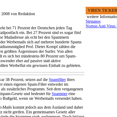
VIREN TICKE
li 2008 von Redaktion
weitere Informati
Steganos
Norton Anti Virus
eln bei 71 Prozent der Deutschen jeden Tag
ilpostfach ein. Bei 27 Prozent sind es sogar fünf
ne Mailadresse als echt bei den Spammern
l der Werbemails sich auf mehrere hunderte Spams
sidiumsmitglied Prof. Dieter Kempf zählen die
n größten Ärgernissen der Surfer. Von allen
lt es sich bei mindestens 80 Prozent um Spam-
nwender eher auf passive statt aktive
en Werbeflut ein gewissen Einhalt zu gebieten.
ar 38 Prozent, setzen auf die
Spamfilter
ihres
er einen eigenen Spam-Filter entweder im
t als zusätzliches Programm. Seit dem vergangenen
ntispam-Gesetz und bedeutet für
Spammer
eine
ro Bußgeld, wenn sie Werbemails versendet haben.
m-Mails kommt jedoch aus dem Ausland und daher
 nicht greifen. Ein gemeinsames Gesetz aller
ürde die Spammer stark ausbremsen. Doch bislang