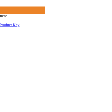
R
onen:
 Product Key