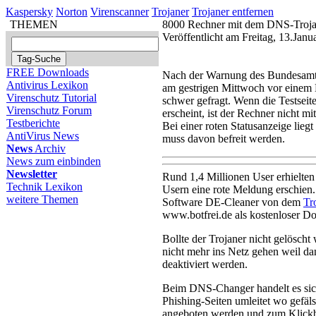
Kaspersky
Norton
Virenscanner
Trojaner
Trojaner entfernen
THEMEN
8000 Rechner mit dem DNS-Trojane
Veröffentlicht am Freitag, 13.Jan
FREE Downloads
Nach der Warnung des Bundesamts 
Antivirus Lexikon
am gestrigen Mittwoch vor einem
Virenschutz Tutorial
schwer gefragt. Wenn die Testseit
Virenschutz Forum
erscheint, ist der Rechner nicht m
Testberichte
Bei einer roten Statusanzeige liegt
AntiVirus News
muss davon befreit werden.
News
Archiv
News zum einbinden
Newsletter
Rund 1,4 Millionen User erhielte
Technik Lexikon
Usern eine rote Meldung erschien.
weitere Themen
Software DE-Cleaner von dem
Tr
www.botfrei.de als kostenloser D
Bollte der Trojaner nicht gelösch
nicht mehr ins Netz gehen weil d
deaktiviert werden.
Beim DNS-Changer handelt es sich
Phishing-Seiten umleitet wo gefäl
angeboten werden und zum Klickbet