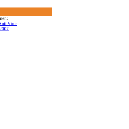
R
onen:
nti Virus
 2007