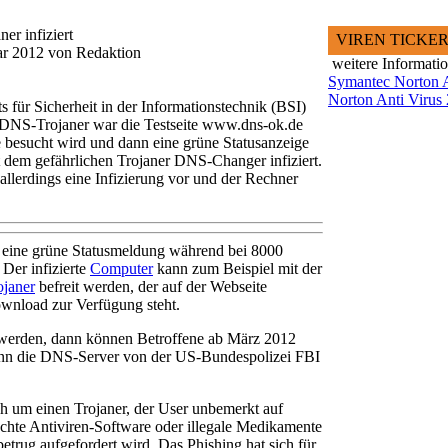
r infiziert
VIREN TICKE
uar 2012 von Redaktion
weitere Informati
Symantec Norton A
Norton Anti Virus
für Sicherheit in der Informationstechnik (BSI)
 DNS-Trojaner war die Testseite www.dns-ok.de
e besucht wird und dann eine grüne Statusanzeige
it dem gefährlichen Trojaner DNS-Changer infiziert.
 allerdings eine Infizierung vor und der Rechner
n eine grüne Statusmeldung während bei 8000
 Der infizierte
Computer
kann zum Beispiel mit der
ojaner
befreit werden, der auf der Webseite
ownload zur Verfügung steht.
t werden, dann können Betroffene ab März 2012
ann die DNS-Server von der US-Bundespolizei FBI
 um einen Trojaner, der User unbemerkt auf
schte Antiviren-Software oder illegale Medikamente
rug aufgefordert wird. Das Phishing hat sich für