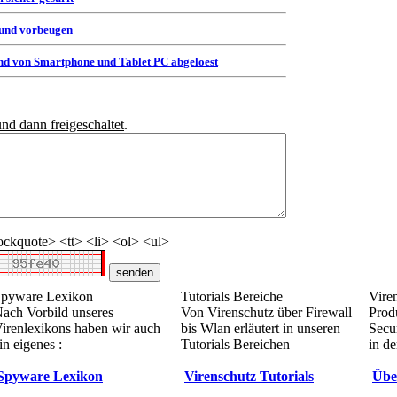
 und vorbeugen
d von Smartphone und Tablet PC abgeloest
und dann freigeschaltet
.
ckquote> <tt> <li> <ol> <ul>
pyware Lexikon
Tutorials Bereiche
Vire
ach Vorbild unseres
Von Virenschutz über Firewall
Prod
irenlexikons haben wir auch
bis Wlan erläutert in unseren
Secur
in eigenes :
Tutorials Bereichen
in de
Spyware Lexikon
Virenschutz Tutorials
Übe