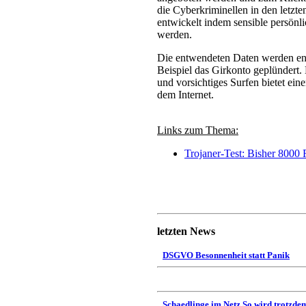
die Cyberkriminellen in den letzte
entwickelt indem sensible persönl
werden.
Die entwendeten Daten werden ent
Beispiel das Girkonto geplündert. 
und vorsichtiges Surfen bietet ein
dem Internet.
Links zum Thema:
Trojaner-Test: Bisher 8000 R
letzten News
DSGVO Besonnenheit statt Panik
Schaedlinge im Netz So wird trotzdem