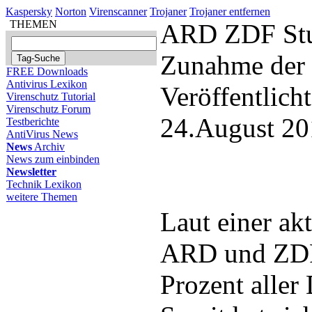
Kaspersky
Norton
Virenscanner
Trojaner
Trojaner entfernen
THEMEN
ARD ZDF Stud
Zunahme der 
FREE Downloads
Antivirus Lexikon
Veröffentlich
Virenschutz Tutorial
Virenschutz Forum
24.August 20
Testberichte
AntiVirus News
News
Archiv
News zum einbinden
Newsletter
Technik Lexikon
weitere Themen
Laut einer ak
ARD und ZDF 
Prozent aller