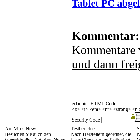
Tablet PC abgel
Kommentar:
Kommentare
und dann frei
erlaubter HTML Code:
<b> <i> <em> <br> <strong> <blo
Security Code
AntiVirus News
Testberichte
S
Besuchen Sie auch den
Nach Herstellern geordnet, die
N
tagesaktuellen Antivirus News
User Virenscanner Testberichte
V