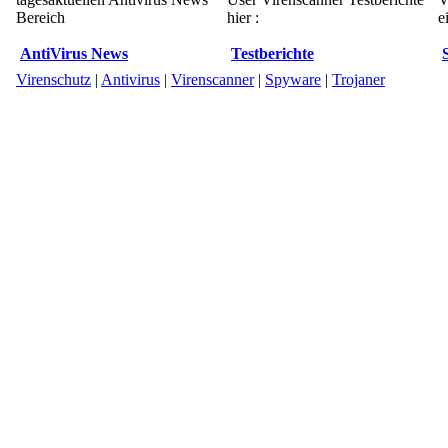
Bereich
hier :
e
AntiVirus News
Testberichte
Virenschutz
|
Antivirus
|
Virenscanner
|
Spyware
|
Trojaner