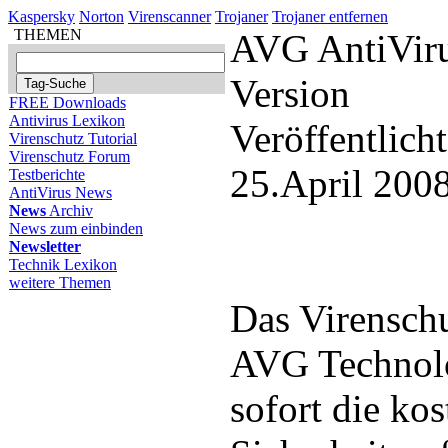
Kaspersky
Norton
Virenscanner
Trojaner
Trojaner entfernen
THEMEN
AVG AntiViru
Version
FREE Downloads
Antivirus Lexikon
Veröffentlich
Virenschutz Tutorial
Virenschutz Forum
25.April 200
Testberichte
AntiVirus News
News
Archiv
News zum einbinden
Newsletter
Technik Lexikon
weitere Themen
Das Virensch
AVG Technolo
sofort die kos