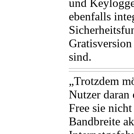
und Keylogger
ebenfalls int
Sicherheitsfu
Gratisversion
sind.
„Trotzdem mö
Nutzer daran 
Free sie nich
Bandbreite ak