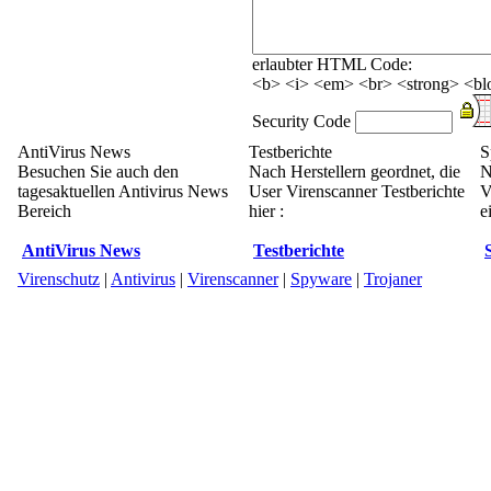
erlaubter HTML Code:
<b> <i> <em> <br> <strong> <blo
Security Code
AntiVirus News
Testberichte
S
Besuchen Sie auch den
Nach Herstellern geordnet, die
N
tagesaktuellen Antivirus News
User Virenscanner Testberichte
V
Bereich
hier :
e
AntiVirus News
Testberichte
Virenschutz
|
Antivirus
|
Virenscanner
|
Spyware
|
Trojaner