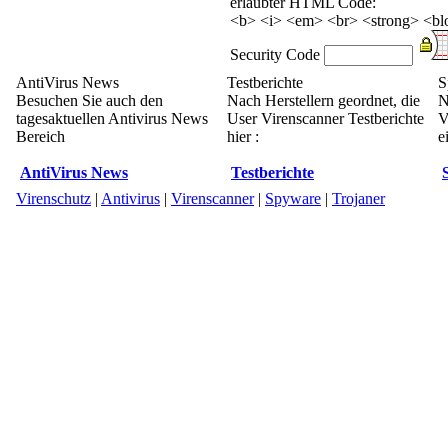
erlaubter HTML Code:
<b> <i> <em> <br> <strong> <blo
Security Code
AntiVirus News
Testberichte
S
Besuchen Sie auch den
Nach Herstellern geordnet, die
N
tagesaktuellen Antivirus News
User Virenscanner Testberichte
V
Bereich
hier :
e
AntiVirus News
Testberichte
Virenschutz
|
Antivirus
|
Virenscanner
|
Spyware
|
Trojaner