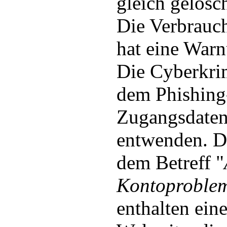
gleich gelösc
Die Verbrauc
hat eine War
Die Cyberkri
dem Phishing
Zugangsdate
entwenden. D
dem Betreff "
Kontoproble
enthalten ein