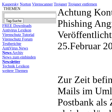
Kaspersky
Norton
Virenscanner
Trojaner
Trojaner entfernen
THEMEN
Achtung Kon
Phishing Angr
FREE Downloads
Antivirus Lexikon
Veröffentlich
Virenschutz Tutorial
Virenschutz Forum
25.Februar 2
Testberichte
AntiVirus News
News
Archiv
News zum einbinden
Newsletter
Technik Lexikon
weitere Themen
Zur Zeit befi
Mails im Uml
Postbank als 