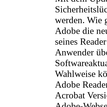
Sicherheitslü
werden. Wie g
Adobe die ne
seines Reader
Anwender übe
Softwareaktua
Wahlweise kön
Adobe Reade
Acrobat Vers
Adobe-Websei