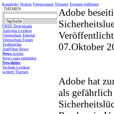
Kaspersky
Norton
Virenscanner
Trojaner
Trojaner entfernen
THEMEN
Adobe beseiti
Sicherheitslu
FREE Downloads
Antivirus Lexikon
Veröffentlich
Virenschutz Tutorial
Virenschutz Forum
07.Oktober 2
Testberichte
AntiVirus News
News
Archiv
News zum einbinden
Newsletter
Technik Lexikon
weitere Themen
Adobe hat zum
als gefährlic
Sicherheitslü