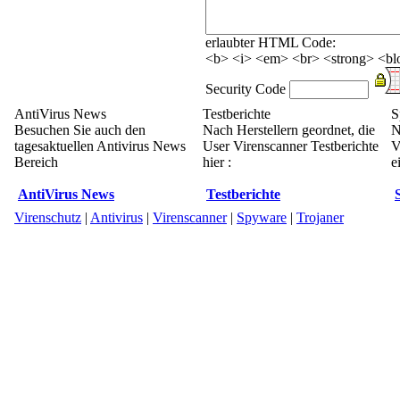
erlaubter HTML Code:
<b> <i> <em> <br> <strong> <blo
Security Code
AntiVirus News
Testberichte
S
Besuchen Sie auch den
Nach Herstellern geordnet, die
N
tagesaktuellen Antivirus News
User Virenscanner Testberichte
V
Bereich
hier :
e
AntiVirus News
Testberichte
Virenschutz
|
Antivirus
|
Virenscanner
|
Spyware
|
Trojaner