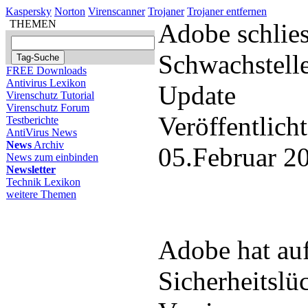
Kaspersky
Norton
Virenscanner
Trojaner
Trojaner entfernen
THEMEN
Adobe schlies
Schwachstelle
FREE Downloads
Antivirus Lexikon
Update
Virenschutz Tutorial
Virenschutz Forum
Veröffentlich
Testberichte
AntiVirus News
News
Archiv
05.Februar 2
News zum einbinden
Newsletter
Technik Lexikon
weitere Themen
Adobe hat auf
Sicherheitslü