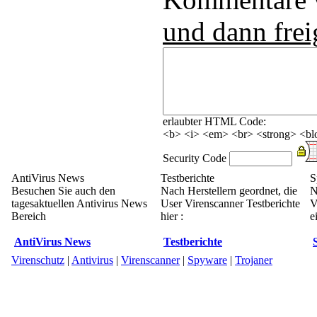
und dann frei
erlaubter HTML Code:
<b> <i> <em> <br> <strong> <blo
Security Code
AntiVirus News
Testberichte
S
Besuchen Sie auch den
Nach Herstellern geordnet, die
N
tagesaktuellen Antivirus News
User Virenscanner Testberichte
V
Bereich
hier :
e
AntiVirus News
Testberichte
Virenschutz
|
Antivirus
|
Virenscanner
|
Spyware
|
Trojaner