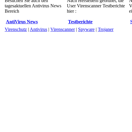
Besuchen Sie auch den
Nach Herstellern geordnet, die
N
tagesaktuellen Antivirus News
User Virenscanner Testberichte
V
Bereich
hier :
e
AntiVirus News
Testberichte
Virenschutz
|
Antivirus
|
Virenscanner
|
Spyware
|
Trojaner