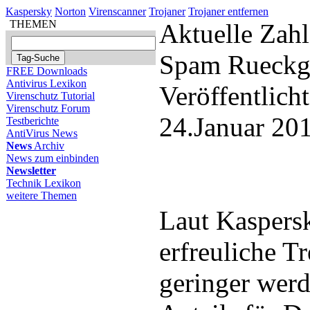
Kaspersky
Norton
Virenscanner
Trojaner
Trojaner entfernen
THEMEN
Aktuelle Zah
Spam Rueckg
FREE Downloads
Antivirus Lexikon
Veröffentlich
Virenschutz Tutorial
Virenschutz Forum
24.Januar 20
Testberichte
AntiVirus News
News
Archiv
News zum einbinden
Newsletter
Technik Lexikon
weitere Themen
Laut Kaspersk
erfreuliche T
geringer wer