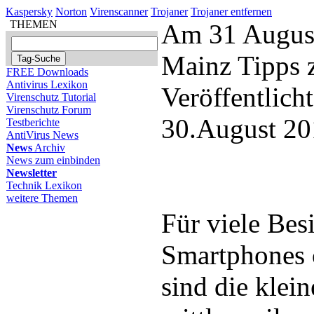
Kaspersky
Norton
Virenscanner
Trojaner
Trojaner entfernen
THEMEN
Am 31 August
Mainz Tipps z
FREE Downloads
Antivirus Lexikon
Veröffentlich
Virenschutz Tutorial
Virenschutz Forum
30.August 20
Testberichte
AntiVirus News
News
Archiv
News zum einbinden
Newsletter
Technik Lexikon
weitere Themen
Für viele Besi
Smartphones 
sind die klein