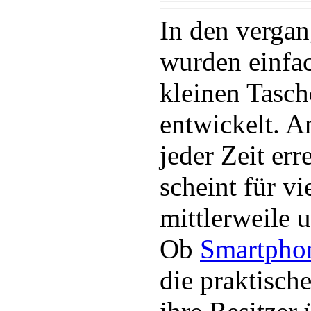
In den verga
wurden einfa
kleinen Tasc
entwickelt. A
jeder Zeit err
scheint für v
mittlerweile 
Ob
Smartpho
die praktisch