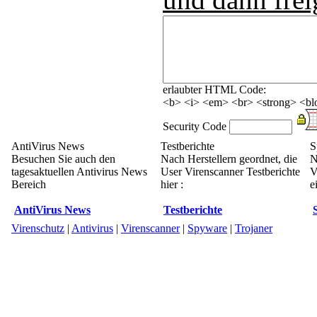
erlaubter HTML Code:
<b> <i> <em> <br> <strong> <blo
Security Code
AntiVirus News
Testberichte
S
Besuchen Sie auch den
Nach Herstellern geordnet, die
N
tagesaktuellen Antivirus News
User Virenscanner Testberichte
V
Bereich
hier :
e
AntiVirus News
Testberichte
Virenschutz
|
Antivirus
|
Virenscanner
|
Spyware
|
Trojaner