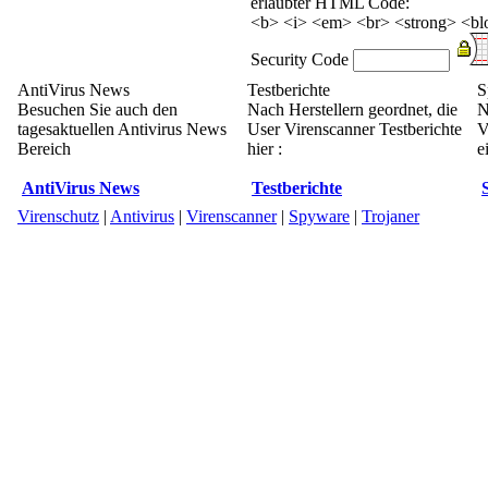
erlaubter HTML Code:
<b> <i> <em> <br> <strong> <blo
Security Code
AntiVirus News
Testberichte
S
Besuchen Sie auch den
Nach Herstellern geordnet, die
N
tagesaktuellen Antivirus News
User Virenscanner Testberichte
V
Bereich
hier :
e
AntiVirus News
Testberichte
Virenschutz
|
Antivirus
|
Virenscanner
|
Spyware
|
Trojaner