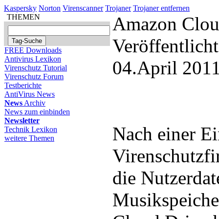
Kaspersky
Norton
Virenscanner
Trojaner
Trojaner entfernen
THEMEN
Amazon Cloud
Veröffentlich
FREE Downloads
Antivirus Lexikon
04.April 201
Virenschutz Tutorial
Virenschutz Forum
Testberichte
AntiVirus News
News
Archiv
News zum einbinden
Newsletter
Nach einer Ei
Technik Lexikon
weitere Themen
Virenschutzfi
die Nutzerda
Musikspeiche