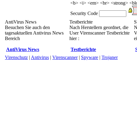
<b> <i> <em> <br> <strong> <blo
Security Code
AntiVirus News
Testberichte
S
Besuchen Sie auch den
Nach Herstellern geordnet, die
N
tagesaktuellen Antivirus News
User Virenscanner Testberichte
V
Bereich
hier :
e
AntiVirus News
Testberichte
Virenschutz
|
Antivirus
|
Virenscanner
|
Spyware
|
Trojaner