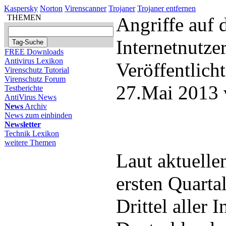
Kaspersky
Norton
Virenscanner
Trojaner
Trojaner entfernen
THEMEN
Angriffe auf 
Internetnutze
FREE Downloads
Antivirus Lexikon
Veröffentlich
Virenschutz Tutorial
Virenschutz Forum
27.Mai 2013 
Testberichte
AntiVirus News
News
Archiv
News zum einbinden
Newsletter
Technik Lexikon
weitere Themen
Laut aktuell
ersten Quarta
Drittel aller 