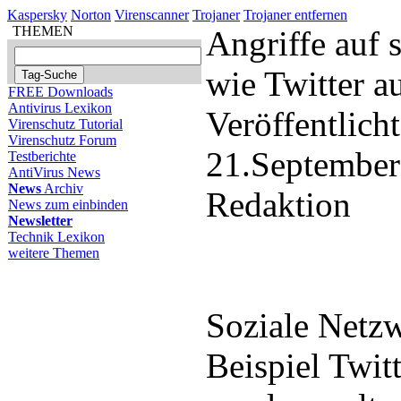
Kaspersky
Norton
Virenscanner
Trojaner
Trojaner entfernen
THEMEN
Angriffe auf 
wie Twitter 
FREE Downloads
Antivirus Lexikon
Veröffentlich
Virenschutz Tutorial
Virenschutz Forum
21.September
Testberichte
AntiVirus News
News
Archiv
Redaktion
News zum einbinden
Newsletter
Technik Lexikon
weitere Themen
Soziale Netz
Beispiel Twit