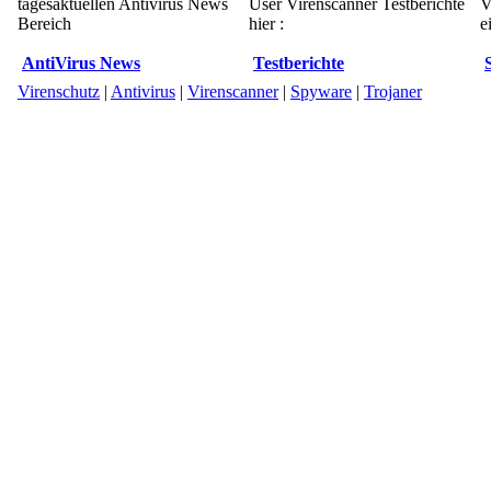
tagesaktuellen Antivirus News
User Virenscanner Testberichte
V
Bereich
hier :
e
AntiVirus News
Testberichte
Virenschutz
|
Antivirus
|
Virenscanner
|
Spyware
|
Trojaner