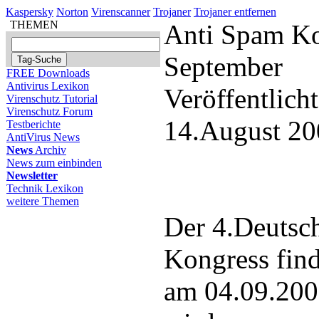
Kaspersky
Norton
Virenscanner
Trojaner
Trojaner entfernen
THEMEN
Anti Spam Kon
September
FREE Downloads
Antivirus Lexikon
Veröffentlich
Virenschutz Tutorial
Virenschutz Forum
14.August 20
Testberichte
AntiVirus News
News
Archiv
News zum einbinden
Newsletter
Technik Lexikon
weitere Themen
Der 4.Deutsc
Kongress find
am 04.09.2006