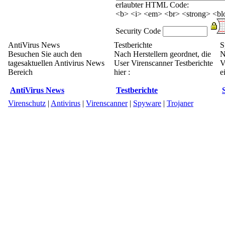
erlaubter HTML Code:
<b> <i> <em> <br> <strong> <blo
Security Code
AntiVirus News
Testberichte
S
Besuchen Sie auch den
Nach Herstellern geordnet, die
N
tagesaktuellen Antivirus News
User Virenscanner Testberichte
V
Bereich
hier :
e
AntiVirus News
Testberichte
Virenschutz
|
Antivirus
|
Virenscanner
|
Spyware
|
Trojaner