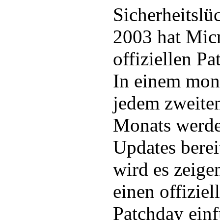
Sicherheitslü
2003 hat Mic
offiziellen Pa
In einem mona
jedem zweiten
Monats werde
Updates bereit
wird es zeige
einen offizie
Patchday einf