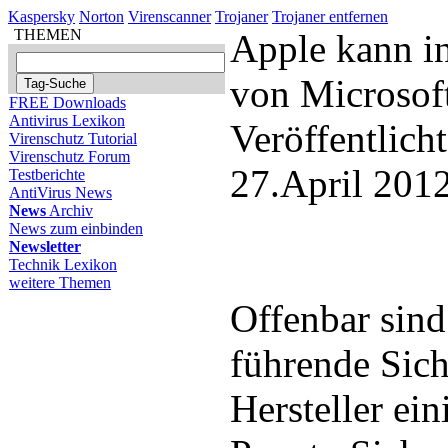
Kaspersky
Norton
Virenscanner
Trojaner
Trojaner entfernen
THEMEN
Apple kann in
von Microsoft
FREE Downloads
Antivirus Lexikon
Veröffentlich
Virenschutz Tutorial
Virenschutz Forum
27.April 201
Testberichte
AntiVirus News
News
Archiv
News zum einbinden
Newsletter
Technik Lexikon
weitere Themen
Offenbar sind
führende Sich
Hersteller ein