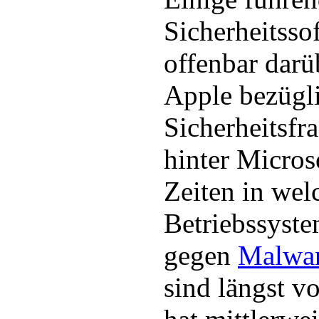
Sicherheitsso
offenbar darü
Apple bezügl
Sicherheitsfr
hinter Micros
Zeiten in we
Betriebssyst
gegen
Malwa
sind längst v