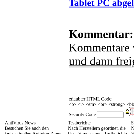
Tablet PC abgel
Kommentar:
Kommentare
und dann frei
erlaubter HTML Code:
<b> <i> <em> <br> <strong> <blo
Security Code
AntiVirus News
Testberichte
S
Besuchen Sie auch den
Nach Herstellern geordnet, die
N
tagesaktuellen Antivirus News
User Virenscanner Testberichte
V