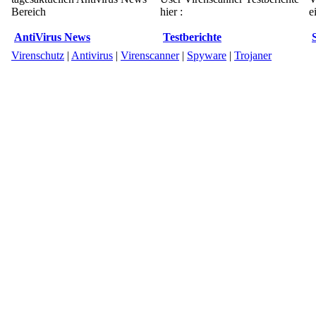
Bereich
hier :
e
AntiVirus News
Testberichte
Virenschutz
|
Antivirus
|
Virenscanner
|
Spyware
|
Trojaner