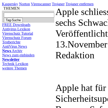
Kaspersky
Norton
Virenscanner
Trojaner
Trojaner entfernen
THEMEN
Apple schliess
sechs Schwac
FREE Downloads
Antivirus Lexikon
Veröffentlich
Virenschutz Tutorial
Virenschutz Forum
13.November
Testberichte
AntiVirus News
News
Archiv
Redaktion
News zum einbinden
Newsletter
Technik Lexikon
weitere Themen
Apple hat für
Sicherheitsup