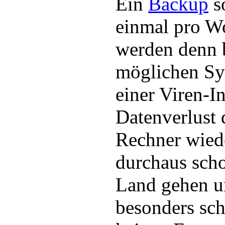
Ein
Backup
s
einmal pro W
werden denn 
möglichen Sy
einer Viren-I
Datenverlust 
Rechner wiede
durchaus scho
Land gehen un
besonders s