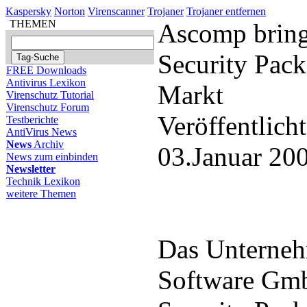
Kaspersky
Norton
Virenscanner
Trojaner
Trojaner entfernen
THEMEN
Ascomp bring
Security Pack
FREE Downloads
Antivirus Lexikon
Markt
Virenschutz Tutorial
Virenschutz Forum
Veröffentlich
Testberichte
AntiVirus News
News
Archiv
03.Januar 20
News zum einbinden
Newsletter
Technik Lexikon
weitere Themen
Das Unterne
Software Gmb