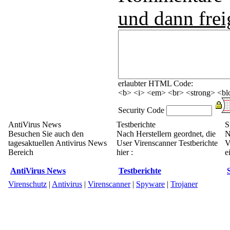
und dann frei
erlaubter HTML Code:
<b> <i> <em> <br> <strong> <blo
Security Code
AntiVirus News
Testberichte
S
Besuchen Sie auch den
Nach Herstellern geordnet, die
N
tagesaktuellen Antivirus News
User Virenscanner Testberichte
V
Bereich
hier :
e
AntiVirus News
Testberichte
Virenschutz
|
Antivirus
|
Virenscanner
|
Spyware
|
Trojaner