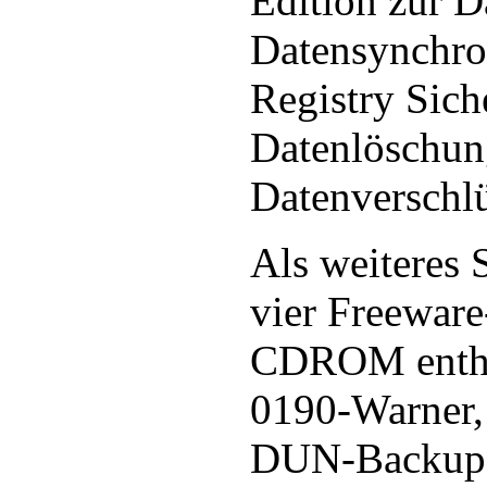
Edition zur D
Datensynchro
Registry Sich
Datenlöschun
Datenverschlü
Als weiteres 
vier Freewar
CDROM enthal
0190-Warner,
DUN-Backup 