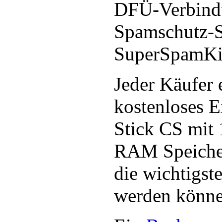
DFÜ-Verbind
Spamschutz-S
SuperSpamKil
Jeder Käufer e
kostenloses E
Stick CS mit
RAM Speicher
die wichtigst
werden könne