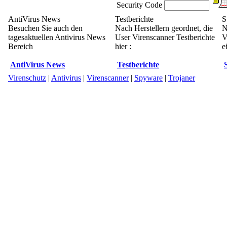
Security Code
AntiVirus News
Testberichte
S
Besuchen Sie auch den
Nach Herstellern geordnet, die
N
tagesaktuellen Antivirus News
User Virenscanner Testberichte
V
Bereich
hier :
e
AntiVirus News
Testberichte
Virenschutz
|
Antivirus
|
Virenscanner
|
Spyware
|
Trojaner