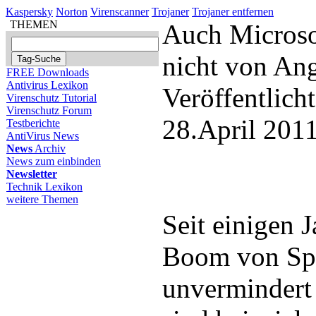
Kaspersky
Norton
Virenscanner
Trojaner
Trojaner entfernen
THEMEN
Auch Microso
nicht von Ang
FREE Downloads
Antivirus Lexikon
Veröffentlich
Virenschutz Tutorial
Virenschutz Forum
28.April 201
Testberichte
AntiVirus News
News
Archiv
News zum einbinden
Newsletter
Technik Lexikon
weitere Themen
Seit einigen J
Boom von Sp
unvermindert