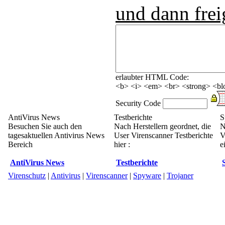
und dann frei
erlaubter HTML Code:
<b> <i> <em> <br> <strong> <blo
Security Code
AntiVirus News
Testberichte
S
Besuchen Sie auch den
Nach Herstellern geordnet, die
N
tagesaktuellen Antivirus News
User Virenscanner Testberichte
V
Bereich
hier :
e
AntiVirus News
Testberichte
Virenschutz
|
Antivirus
|
Virenscanner
|
Spyware
|
Trojaner