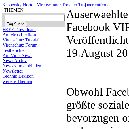
Kaspersky
Norton
Virenscanner
Trojaner
Trojaner entfernen
THEMEN
Auserwaehlte 
Facebook VI
FREE Downloads
Antivirus Lexikon
Veröffentlich
Virenschutz Tutorial
Virenschutz Forum
19.August 20
Testberichte
AntiVirus News
News
Archiv
News zum einbinden
Newsletter
Technik Lexikon
weitere Themen
Obwohl Faceb
größte sozial
bevorzugen of