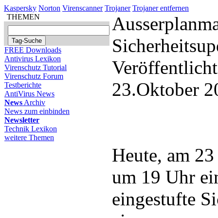
Kaspersky
Norton
Virenscanner
Trojaner
Trojaner entfernen
THEMEN
Ausserplanma
Sicherheitsup
FREE Downloads
Antivirus Lexikon
Veröffentlich
Virenschutz Tutorial
Virenschutz Forum
23.Oktober 2
Testberichte
AntiVirus News
News
Archiv
News zum einbinden
Newsletter
Technik Lexikon
weitere Themen
Heute, am 23
um 19 Uhr ein
eingestufte S