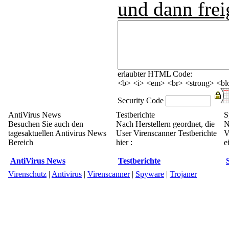
und dann frei
erlaubter HTML Code:
<b> <i> <em> <br> <strong> <blo
Security Code
AntiVirus News
Testberichte
S
Besuchen Sie auch den
Nach Herstellern geordnet, die
N
tagesaktuellen Antivirus News
User Virenscanner Testberichte
V
Bereich
hier :
e
AntiVirus News
Testberichte
Virenschutz
|
Antivirus
|
Virenscanner
|
Spyware
|
Trojaner