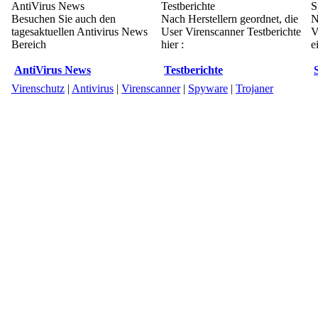
AntiVirus News
Testberichte
S
Besuchen Sie auch den
Nach Herstellern geordnet, die
N
tagesaktuellen Antivirus News
User Virenscanner Testberichte
V
Bereich
hier :
e
AntiVirus News
Testberichte
Virenschutz
|
Antivirus
|
Virenscanner
|
Spyware
|
Trojaner