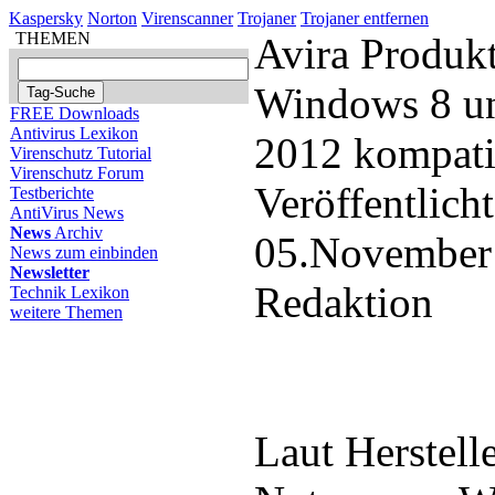
Kaspersky
Norton
Virenscanner
Trojaner
Trojaner entfernen
THEMEN
Avira Produkt
Windows 8 u
FREE Downloads
Antivirus Lexikon
2012 kompati
Virenschutz Tutorial
Virenschutz Forum
Veröffentlich
Testberichte
AntiVirus News
News
Archiv
05.November
News zum einbinden
Newsletter
Redaktion
Technik Lexikon
weitere Themen
Laut Herstell