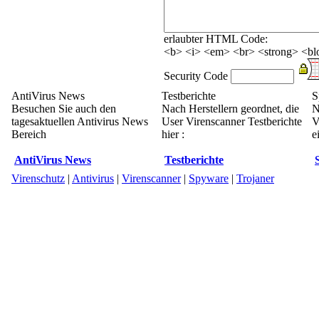
erlaubter HTML Code:
<b> <i> <em> <br> <strong> <blo
Security Code
AntiVirus News
Testberichte
S
Besuchen Sie auch den
Nach Herstellern geordnet, die
N
tagesaktuellen Antivirus News
User Virenscanner Testberichte
V
Bereich
hier :
e
AntiVirus News
Testberichte
Virenschutz
|
Antivirus
|
Virenscanner
|
Spyware
|
Trojaner