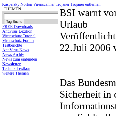
Kaspersky
Norton
Virenscanner
Trojaner
Trojaner entfernen
THEMEN
BSI warnt vo
Urlaub
FREE Downloads
Antivirus Lexikon
Veröffentlich
Virenschutz Tutorial
Virenschutz Forum
22.Juli 2006
Testberichte
AntiVirus News
News
Archiv
News zum einbinden
Newsletter
Technik Lexikon
weitere Themen
Das Bundesmi
Sicherheit in 
Imformations