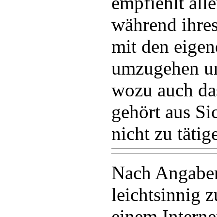
empfiehlt all
während ihres
mit den eige
umzugehen un
wozu auch da
gehört aus Si
nicht zu tätig
Nach Angaben
leichtsinnig 
einem Interne