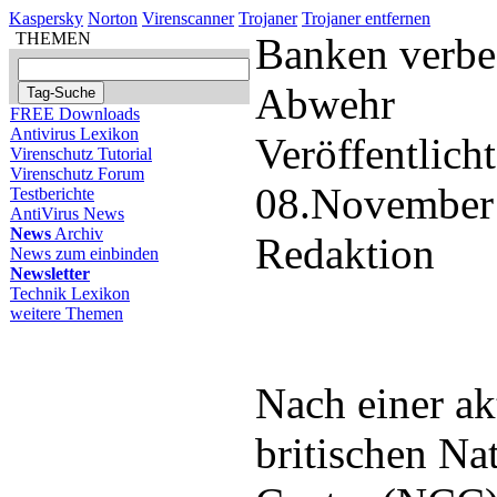
Kaspersky
Norton
Virenscanner
Trojaner
Trojaner entfernen
THEMEN
Banken verbe
Abwehr
FREE Downloads
Antivirus Lexikon
Veröffentlich
Virenschutz Tutorial
Virenschutz Forum
08.November
Testberichte
AntiVirus News
News
Archiv
Redaktion
News zum einbinden
Newsletter
Technik Lexikon
weitere Themen
Nach einer ak
britischen N