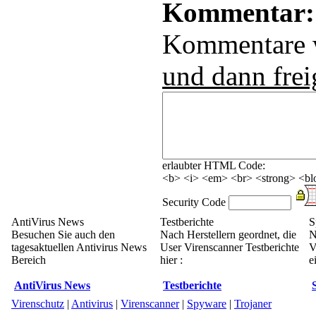
Kommentar:
Kommentare
und dann frei
erlaubter HTML Code:
<b> <i> <em> <br> <strong> <blo
Security Code
AntiVirus News
Testberichte
S
Besuchen Sie auch den
Nach Herstellern geordnet, die
N
tagesaktuellen Antivirus News
User Virenscanner Testberichte
V
Bereich
hier :
e
AntiVirus News
Testberichte
Virenschutz
|
Antivirus
|
Virenscanner
|
Spyware
|
Trojaner