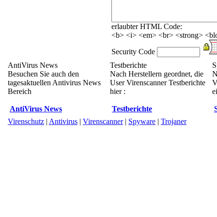
erlaubter HTML Code:
<b> <i> <em> <br> <strong> <blo
Security Code
AntiVirus News
Testberichte
S
Besuchen Sie auch den
Nach Herstellern geordnet, die
N
tagesaktuellen Antivirus News
User Virenscanner Testberichte
V
Bereich
hier :
e
AntiVirus News
Testberichte
Virenschutz
|
Antivirus
|
Virenscanner
|
Spyware
|
Trojaner