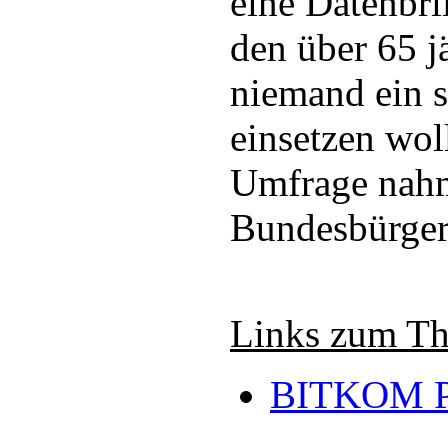
eine Datenbri
den über 65 j
niemand ein s
einsetzen wol
Umfrage nah
Bundesbürger 
Links zum T
BITKOM P