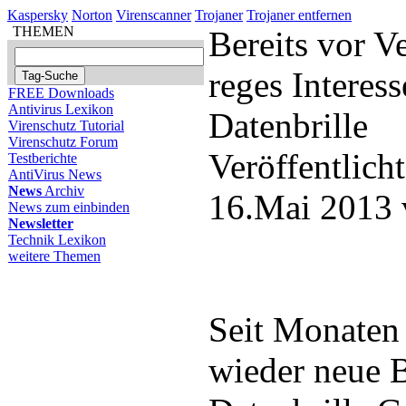
Kaspersky
Norton
Virenscanner
Trojaner
Trojaner entfernen
THEMEN
Bereits vor Ve
reges Interes
FREE Downloads
Antivirus Lexikon
Datenbrille
Virenschutz Tutorial
Virenschutz Forum
Veröffentlich
Testberichte
AntiVirus News
News
Archiv
16.Mai 2013 
News zum einbinden
Newsletter
Technik Lexikon
weitere Themen
Seit Monaten 
wieder neue B