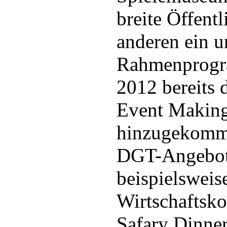
breite Öffentl
anderen ein 
Rahmenprog
2012 bereits 
Event Making
hinzugekomme
DGT-Angebot 
beispielsweis
Wirtschaftsko
Safary Dinne