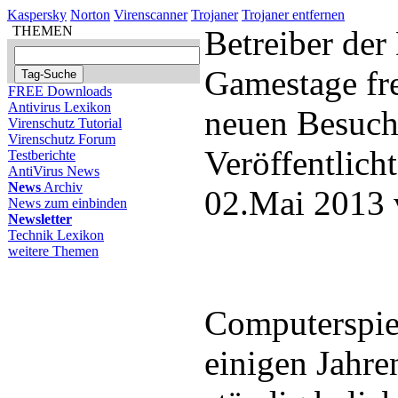
Kaspersky
Norton
Virenscanner
Trojaner
Trojaner entfernen
THEMEN
Betreiber der
Gamestage fre
FREE Downloads
Antivirus Lexikon
neuen Besuch
Virenschutz Tutorial
Virenschutz Forum
Veröffentlich
Testberichte
AntiVirus News
News
Archiv
02.Mai 2013 
News zum einbinden
Newsletter
Technik Lexikon
weitere Themen
Computerspiel
einigen Jahre