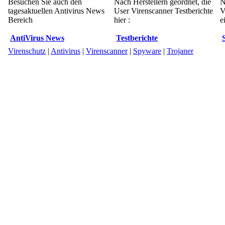
Besuchen Sie auch den
Nach Herstellern geordnet, die
N
tagesaktuellen Antivirus News
User Virenscanner Testberichte
V
Bereich
hier :
e
AntiVirus News
Testberichte
Virenschutz
|
Antivirus
|
Virenscanner
|
Spyware
|
Trojaner