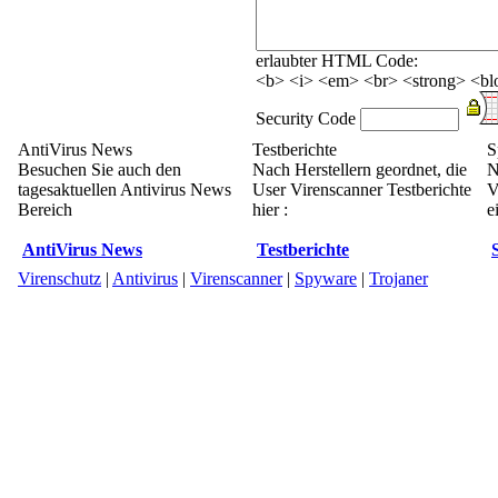
erlaubter HTML Code:
<b> <i> <em> <br> <strong> <blo
Security Code
AntiVirus News
Testberichte
S
Besuchen Sie auch den
Nach Herstellern geordnet, die
N
tagesaktuellen Antivirus News
User Virenscanner Testberichte
V
Bereich
hier :
e
AntiVirus News
Testberichte
Virenschutz
|
Antivirus
|
Virenscanner
|
Spyware
|
Trojaner