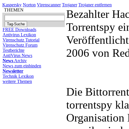
Kaspersky
Norton
Virenscanner
Trojaner
Trojaner entfernen
THEMEN
Bezahlter Hac
Torrentspy ei
FREE Downloads
Antivirus Lexikon
Veröffentlich
Virenschutz Tutorial
Virenschutz Forum
2006 von Red
Testberichte
AntiVirus News
News
Archiv
News zum einbinden
Newsletter
Technik Lexikon
weitere Themen
Die Bittorren
torrentspy kl
Organisation