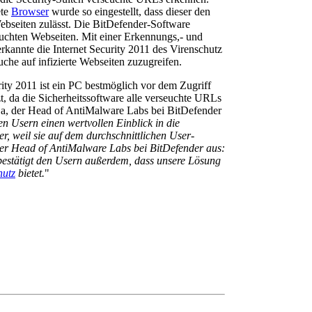
ete
Browser
wurde so eingestellt, dass dieser den
ebseiten zulässt. Die BitDefender-Software
euchten Webseiten. Mit einer Erkennungs,- und
kannte die Internet Security 2011 des Virenschutz
uche auf infizierte Webseiten zuzugreifen.
rity 2011 ist ein PC bestmöglich vor dem Zugriff
t, da die Sicherheitssoftware alle verseuchte URLs
nja, der Head of AntiMalware Labs bei BitDefender
en Usern einen wertvollen Einblick in die
, weil sie auf dem durchschnittlichen User-
der Head of AntiMalware Labs bei BitDefender aus:
estätigt den Usern außerdem, dass unsere Lösung
hutz
bietet.
"