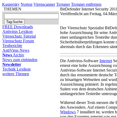
Kaspersky
Norton
Virenscanner
Trojaner
Trojaner entfernen
THEMEN
BitDefender Internet Security 20
Veröffentlicht am Freitag, 04.Mär
FREE Downloads
Der Virenschutz Spezialist BitDef
Antivirus Lexikon
hohe Auszeichnung für seine Antivi
Virenschutz Tutorial
einer umfangreichen Testreihe dur
Virenschutz Forum
Sicherheitsüberprüfungen konnte d
Testberichte
abermals durch das Erkennen sämt
AntiVirus News
News
Archiv
News zum einbinden
Die Antivirus-Software
Internet
Se
Newsletter
erneut eine hohe Auszeichnung vo
Technik Lexikon
Antivirus-Software Internet Securi
weitere Themen
durch das renommierte deutsche Te
zu bösartigen Webseiten und wurde
Auszeichnung prämiert. In regelm
Suiten von dem deutschen Anbieter
umfangreichen Testreihe unterzog
Während dieser Tests messen die P
des Anwenders. Auf einem Comput
Windows
7 installiert ist, werde
von den Experten getestet wie gut