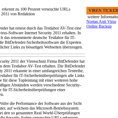
11 erkennt zu 100 Prozent verseuchte URLs
VIREN TICKE
z 2011 von Redaktion
weitere Informati
Nortan Anti Virus
Online Backup
ender hat erneut durch das Testlabor AV-Test eine
rus-Software Internet Security 2011 erhalten. In
ch das renommierte deutsche Testlabor für IT-
ie BitDefender-Sicherheitssoftware die Experten
licher Links zu bösartigen Webseiten überzeugen.
curity 2011 der Virenschutz Firma BitDefender hat
n dem Testlabor AV-Test erhalten. Die BitDefender
ty 2011 erkannte in einer umfangreichen Testreihe,
stlabor für IT-Sicherheitsüberprüfungen alle Links
 für diese Topleistung mit einer weiteren hohe
äßigen Abständen werden verschiedene Security-
 für IT-Sicherheitsüberprüfungen einer
en.
rüfer die Performance der Software aus der Sicht
er, auf welchem das Microsoft-Betriebssystem
n bei den so genannten Real World-Überprüfungen
 die Security-Suiten verseuchte URLs erkennen.