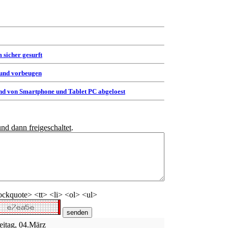
 sicher gesurft
 und vorbeugen
d von Smartphone und Tablet PC abgeloest
und dann freigeschaltet
.
ckquote> <tt> <li> <ol> <ul>
eitag, 04.März