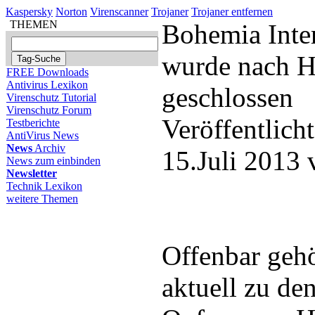
Kaspersky
Norton
Virenscanner
Trojaner
Trojaner entfernen
THEMEN
Bohemia Inte
wurde nach H
FREE Downloads
Antivirus Lexikon
geschlossen
Virenschutz Tutorial
Virenschutz Forum
Veröffentlich
Testberichte
AntiVirus News
News
Archiv
15.Juli 2013
News zum einbinden
Newsletter
Technik Lexikon
weitere Themen
Offenbar gehö
aktuell zu de