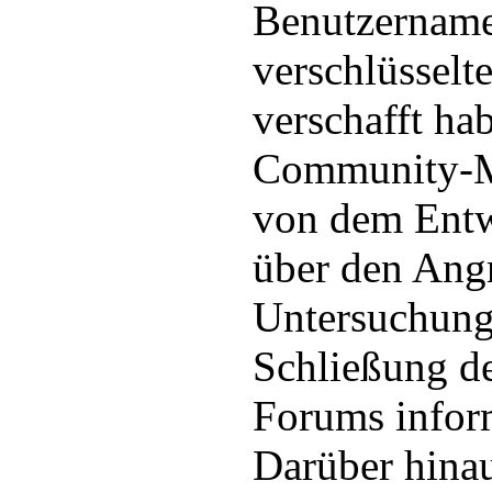
Benutzernam
verschlüsselt
verschafft ha
Community-Mi
von dem Entw
über den Angr
Untersuchung 
Schließung d
Forums inform
Darüber hina