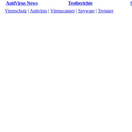
AntiVirus News
Testberichte
Virenschutz
|
Antivirus
|
Virenscanner
|
Spyware
|
Trojaner