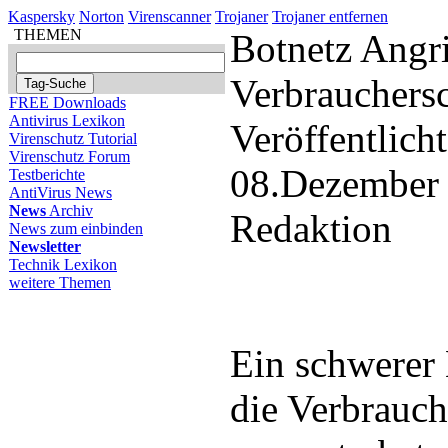
Kaspersky
Norton
Virenscanner
Trojaner
Trojaner entfernen
THEMEN
Botnetz Angri
Verbrauchersc
FREE Downloads
Antivirus Lexikon
Veröffentlich
Virenschutz Tutorial
Virenschutz Forum
08.Dezember
Testberichte
AntiVirus News
News
Archiv
Redaktion
News zum einbinden
Newsletter
Technik Lexikon
weitere Themen
Ein schwerer 
die Verbrauch