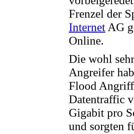
vorbeigeredet
Frenzel der S
Internet
AG ge
Online.
Die wohl sehr
Angreifer ha
Flood Angrif
Datentraffic v
Gigabit pro S
und sorgten f