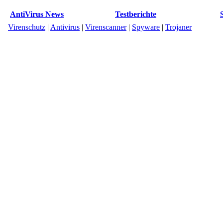
AntiVirus News
Testberichte
Virenschutz
|
Antivirus
|
Virenscanner
|
Spyware
|
Trojaner