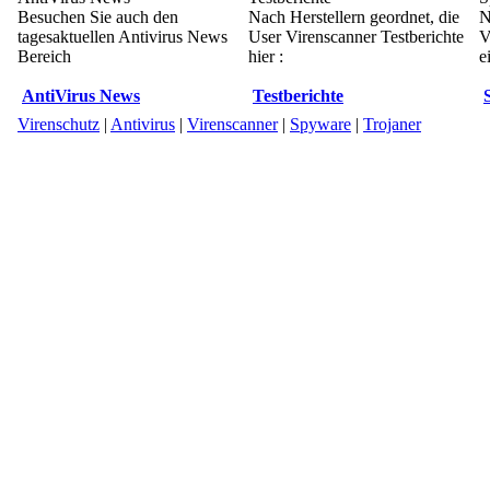
Besuchen Sie auch den
Nach Herstellern geordnet, die
N
tagesaktuellen Antivirus News
User Virenscanner Testberichte
V
Bereich
hier :
e
AntiVirus News
Testberichte
Virenschutz
|
Antivirus
|
Virenscanner
|
Spyware
|
Trojaner