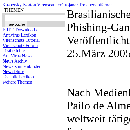
Kaspersky
Norton
Virenscanner
Trojaner
Trojaner entfernen
THEMEN
Brasilianisch
Phishing-Ga
FREE Downloads
Antivirus Lexikon
Veröffentlich
Virenschutz Tutorial
Virenschutz Forum
25.März 2005
Testberichte
AntiVirus News
News
Archiv
News zum einbinden
Newsletter
Technik Lexikon
weitere Themen
Nach Medienbe
Pailo de Alme
weltweit täti