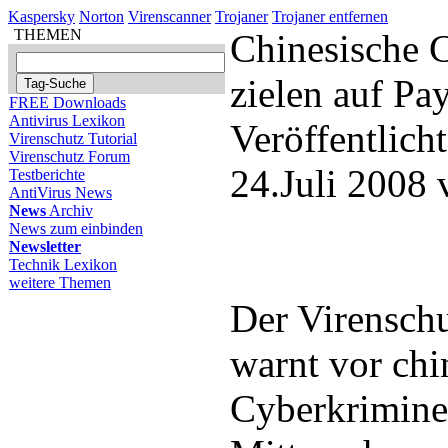
Kaspersky
Norton
Virenscanner
Trojaner
Trojaner entfernen
THEMEN
Chinesische 
zielen auf Pa
FREE Downloads
Antivirus Lexikon
Veröffentlich
Virenschutz Tutorial
Virenschutz Forum
24.Juli 2008
Testberichte
AntiVirus News
News
Archiv
News zum einbinden
Newsletter
Technik Lexikon
weitere Themen
Der Virenschu
warnt vor chi
Cyberkriminel