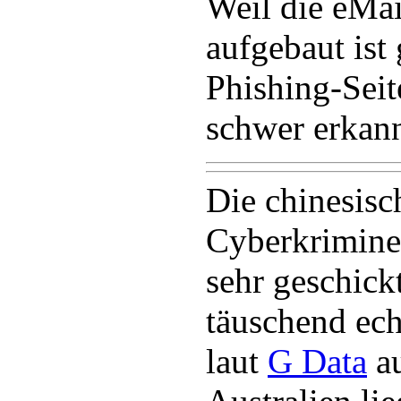
Weil die eMai
aufgebaut ist
Phishing-Seit
schwer erkan
Die chinesisc
Cyberkriminel
sehr geschickt
täuschend ec
laut
G Data
au