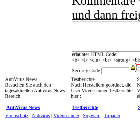
Kommentare
und dann frei
erlaubter HTML Code:
<b> <i> <em> <br> <strong> <blo
Security Code
AntiVirus News
Testberichte
S
Besuchen Sie auch den
Nach Herstellern geordnet, die
N
tagesaktuellen Antivirus News
User Virenscanner Testberichte
V
Bereich
hier :
e
AntiVirus News
Testberichte
Virenschutz
|
Antivirus
|
Virenscanner
|
Spyware
|
Trojaner