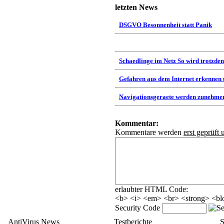
letzten News
DSGVO Besonnenheit statt Panik
Schaedlinge im Netz So wird trotzdem
Gefahren aus dem Internet erkennen
Navigationsgeraete werden zunehmen
Kommentar:
Kommentare werden
erst geprüft 
erlaubter HTML Code:
<b> <i> <em> <br> <strong> <blo
Security Code
AntiVirus News
Testberichte
S