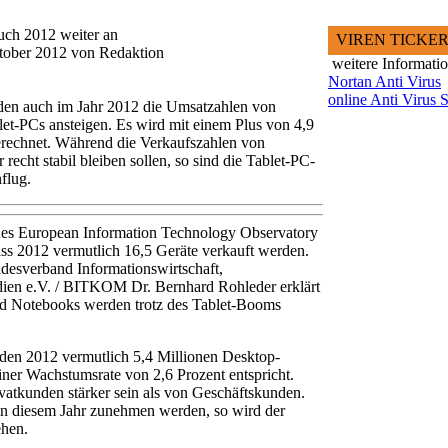
uch 2012 weiter an
VIREN TICKE
ktober 2012 von Redaktion
weitere Informati
Nortan Anti Virus
online Anti Virus 
den auch im Jahr 2012 die Umsatzahlen von
t-PCs ansteigen. Es wird mit einem Plus von 4,9
gerechnet. Während die Verkaufszahlen von
cht stabil bleiben sollen, so sind die Tablet-PC-
flug.
des European Information Technology Observatory
ass 2012 vermutlich 16,5 Geräte verkauft werden.
desverband Informationswirtschaft,
en e.V. / BITKOM Dr. Bernhard Rohleder erklärt
d Notebooks werden trotz des Tablet-Booms
rden 2012 vermutlich 5,4 Millionen Desktop-
ner Wachstumsrate von 2,6 Prozent entspricht.
ivatkunden stärker sein als von Geschäftskunden.
n diesem Jahr zunehmen werden, so wird der
ehen.