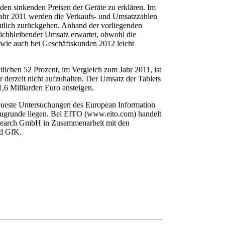
en sinkenden Preisen der Geräte zu erklären. Im
 Jahr 2011 werden die Verkaufs- und Umsatzzahlen
utlich zurückgehen. Anhand der vorliegenden
eichbleibender Umsatz erwartet, obwohl die
wie auch bei Geschäftskunden 2012 leicht
lichen 52 Prozent, im Vergleich zum Jahr 2011, ist
 derzeit nicht aufzuhalten. Der Umsatz der Tablets
1,6 Milliarden Euro ansteigen.
eueste Untersuchungen des European Information
ugrunde liegen. Bei EITO (www.eito.com) handelt
esearch GmbH in Zusammenarbeit mit den
nd GfK.