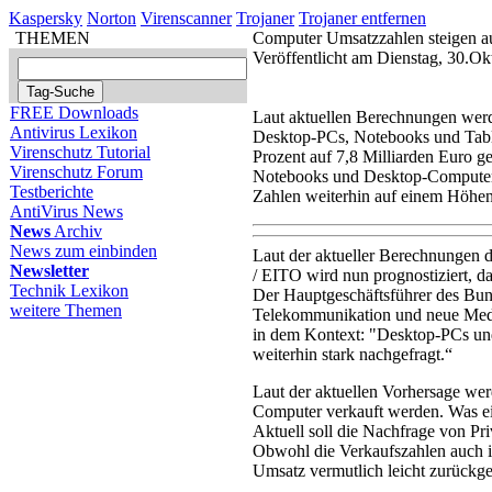
Kaspersky
Norton
Virenscanner
Trojaner
Trojaner entfernen
THEMEN
Computer Umsatzzahlen steigen a
Veröffentlicht am Dienstag, 30.O
FREE Downloads
Laut aktuellen Berechnungen wer
Antivirus Lexikon
Desktop-PCs, Notebooks und Table
Virenschutz Tutorial
Prozent auf 7,8 Milliarden Euro 
Virenschutz Forum
Notebooks und Desktop-Computer re
Testberichte
Zahlen weiterhin auf einem Höhen
AntiVirus News
News
Archiv
News zum einbinden
Laut der aktueller Berechnungen 
Newsletter
/ EITO wird nun prognostiziert, d
Technik Lexikon
Der Hauptgeschäftsführer des Bun
weitere Themen
Telekommunikation und neue Medi
in dem Kontext: "Desktop-PCs un
weiterhin stark nachgefragt.“
Laut der aktuellen Vorhersage we
Computer verkauft werden. Was ei
Aktuell soll die Nachfrage von Pr
Obwohl die Verkaufszahlen auch i
Umsatz vermutlich leicht zurückg