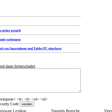
 sicher gesurft
 und vorbeugen
d von Smartphone und Tablet PC abgeloest
und dann freigeschaltet
.
ckquote> <tt> <li> <ol> <ul>
pyware Lexikon
Tutorials Bereiche
Vire