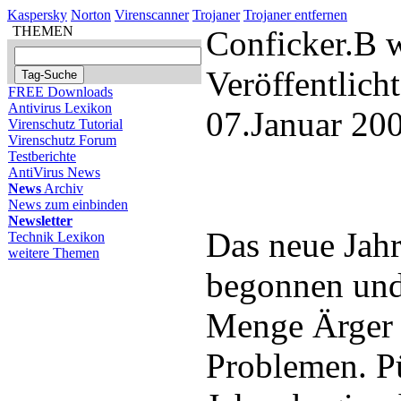
Kaspersky
Norton
Virenscanner
Trojaner
Trojaner entfernen
THEMEN
Conficker.B w
Veröffentlich
FREE Downloads
Antivirus Lexikon
07.Januar 20
Virenschutz Tutorial
Virenschutz Forum
Testberichte
AntiVirus News
News
Archiv
News zum einbinden
Newsletter
Das neue Jah
Technik Lexikon
weitere Themen
begonnen und 
Menge Ärger 
Problemen. P