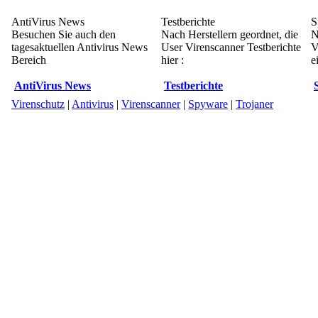
AntiVirus News
Testberichte
S
Besuchen Sie auch den
Nach Herstellern geordnet, die
N
tagesaktuellen Antivirus News
User Virenscanner Testberichte
V
Bereich
hier :
e
AntiVirus News
Testberichte
Virenschutz
|
Antivirus
|
Virenscanner
|
Spyware
|
Trojaner