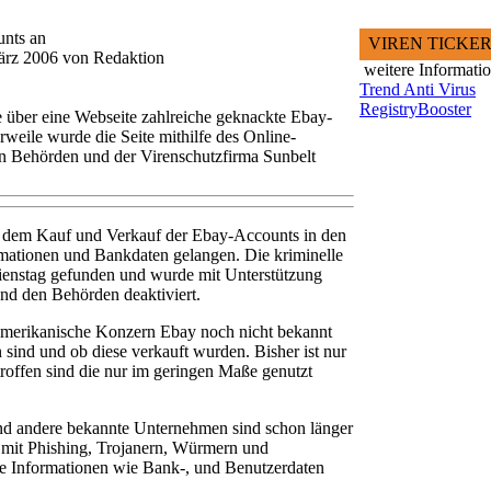
unts an
VIREN TICKE
März 2006 von Redaktion
weitere Informati
Trend Anti Virus
RegistryBooster
 über eine Webseite zahlreiche geknackte Ebay-
rweile wurde die Seite mithilfe des Online-
n Behörden und der Virenschutzfirma Sunbelt
t dem Kauf und Verkauf der Ebay-Accounts in den
ormationen und Bankdaten gelangen. Die kriminelle
Dienstag gefunden und wurde mit Unterstützung
und den Behörden deaktiviert.
amerikanische Konzern Ebay noch nicht bekannt
 sind und ob diese verkauft wurden. Bisher ist nur
roffen sind die nur im geringen Maße genutzt
d andere bekannte Unternehmen sind schon länger
e mit Phishing, Trojanern, Würmern und
he Informationen wie Bank-, und Benutzerdaten