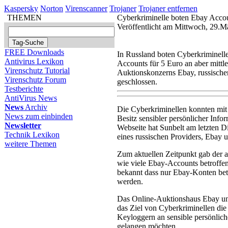
Kaspersky
Norton
Virenscanner
Trojaner
Trojaner entfernen
THEMEN
Cyberkriminelle boten Ebay Acco
Veröffentlicht am Mittwoch, 29.
FREE Downloads
In Russland boten Cyberkriminelle
Antivirus Lexikon
Accounts für 5 Euro an aber mittle
Virenschutz Tutorial
Auktionskonzerns Ebay, russische
Virenschutz Forum
geschlossen.
Testberichte
AntiVirus News
News
Archiv
Die Cyberkriminellen konnten mi
News zum einbinden
Besitz sensibler persönlicher Inf
Newsletter
Webseite hat Sunbelt am letzten 
Technik Lexikon
eines russischen Providers, Ebay 
weitere Themen
Zum aktuellen Zeitpunkt gab der 
wie viele Ebay-Accounts betroffen
bekannt dass nur Ebay-Konten bet
werden.
Das Online-Auktionshaus Ebay un
das Ziel von Cyberkriminellen di
Keyloggern an sensible persönlic
gelangen möchten.