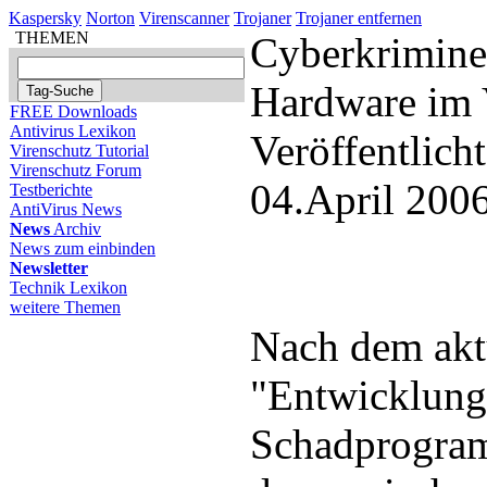
Kaspersky
Norton
Virenscanner
Trojaner
Trojaner entfernen
THEMEN
Cyberkrimine
Hardware im 
FREE Downloads
Antivirus Lexikon
Veröffentlich
Virenschutz Tutorial
Virenschutz Forum
04.April 200
Testberichte
AntiVirus News
News
Archiv
News zum einbinden
Newsletter
Technik Lexikon
weitere Themen
Nach dem akt
"Entwicklung
Schadprogram