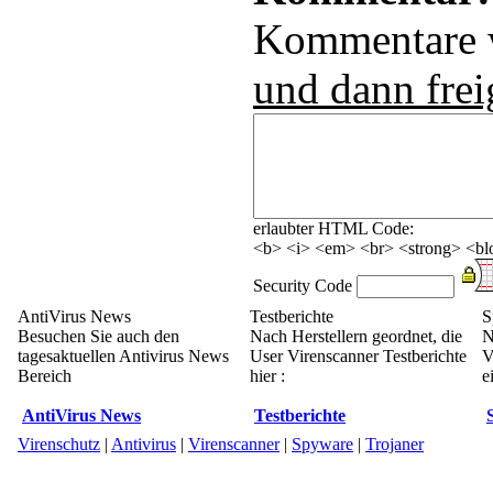
Kommentare
und dann frei
erlaubter HTML Code:
<b> <i> <em> <br> <strong> <blo
Security Code
AntiVirus News
Testberichte
S
Besuchen Sie auch den
Nach Herstellern geordnet, die
N
tagesaktuellen Antivirus News
User Virenscanner Testberichte
V
Bereich
hier :
e
AntiVirus News
Testberichte
Virenschutz
|
Antivirus
|
Virenscanner
|
Spyware
|
Trojaner