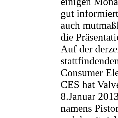
einigen Mona
gut informier
auch mutmaßl
die Präsentat
Auf der derze
stattfindenden
Consumer Ele
CES hat Valv
8.Januar 201
namens Piston