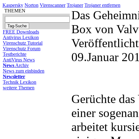
Kaspersky
Norton
Virenscanner
Trojaner
Trojaner entfernen
THEMEN
Das Geheimni
Box von Valve
FREE Downloads
Antivirus Lexikon
Veröffentlich
Virenschutz Tutorial
Virenschutz Forum
09.Januar 20
Testberichte
AntiVirus News
News
Archiv
News zum einbinden
Newsletter
Technik Lexikon
weitere Themen
Gerüchte das 
einer sogena
arbeitet kursie