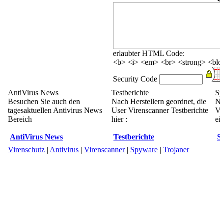
erlaubter HTML Code:
<b> <i> <em> <br> <strong> <blo
Security Code
AntiVirus News
Testberichte
S
Besuchen Sie auch den
Nach Herstellern geordnet, die
N
tagesaktuellen Antivirus News
User Virenscanner Testberichte
V
Bereich
hier :
e
AntiVirus News
Testberichte
Virenschutz
|
Antivirus
|
Virenscanner
|
Spyware
|
Trojaner