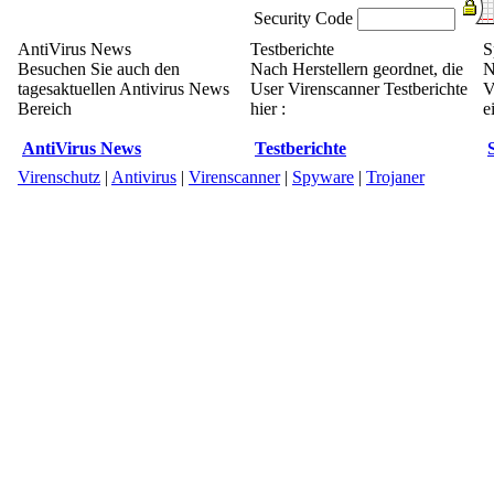
Security Code
AntiVirus News
Testberichte
S
Besuchen Sie auch den
Nach Herstellern geordnet, die
N
tagesaktuellen Antivirus News
User Virenscanner Testberichte
V
Bereich
hier :
e
AntiVirus News
Testberichte
Virenschutz
|
Antivirus
|
Virenscanner
|
Spyware
|
Trojaner