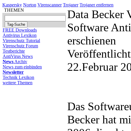
Kaspersky
Norton
Virenscanner
Trojaner
Trojaner entfernen
THEMEN
Data Becker 
Software Ant
FREE Downloads
Antivirus Lexikon
erschienen
Virenschutz Tutorial
Virenschutz Forum
Veröffentlich
Testberichte
AntiVirus News
News
Archiv
22.Februar 2
News zum einbinden
Newsletter
Technik Lexikon
weitere Themen
Das Software
Becker hat m