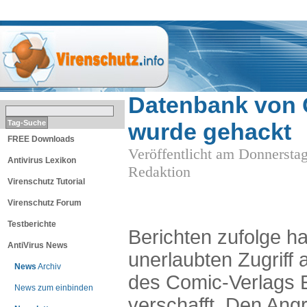
THEMEN
Datenbank von 
wurde gehackt
FREE Downloads
Veröffentlicht am Donnersta
Antivirus Lexikon
Redaktion
Virenschutz Tutorial
Virenschutz Forum
Testberichte
Berichten zufolge h
AntiVirus News
unerlaubten Zugriff
News
Archiv
des Comic-Verlags
News zum einbinden
verschafft. Den Angr