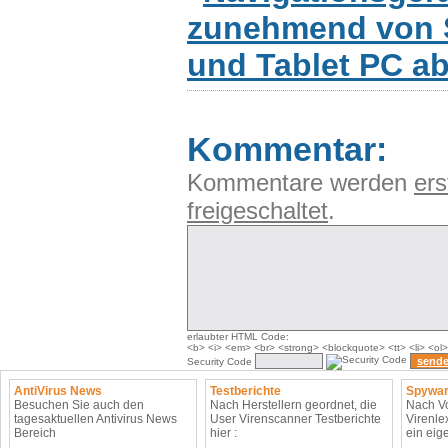
zunehmend von 
und Tablet PC a
Kommentar:
Kommentare werden
ers
freigeschaltet
.
erlaubter HTML Code:
<b> <i> <em> <br> <strong> <blockquote> <tt> <li> <ol>
Security Code
AntiVirus News
Testberichte
Spywar
Besuchen Sie auch den
Nach Herstellern geordnet, die
Nach Vo
tagesaktuellen Antivirus News
User Virenscanner Testberichte
Virenle
Bereich
hier :
ein eig