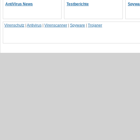
AntiVirus News
Testberichte
Spywa
Virenschutz
|
Antivirus
|
Virenscanner
|
Spyware
|
Trojaner