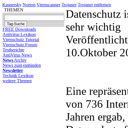
Kaspersky
Norton
Virenscanner
Trojaner
Trojaner entfernen
THEMEN
Datenschutz i
sehr wichtig
FREE Downloads
Antivirus Lexikon
Veröffentlich
Virenschutz Tutorial
Virenschutz Forum
10.Oktober 2
Testberichte
AntiVirus News
News
Archiv
News zum einbinden
Newsletter
Technik Lexikon
weitere Themen
Eine repräsen
von 736 Inter
Jahren ergab,