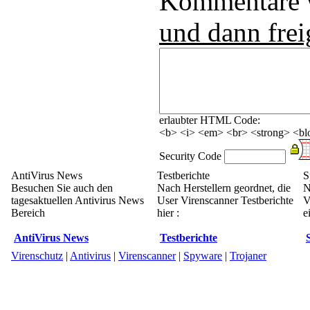
Kommentare
und dann frei
erlaubter HTML Code:
<b> <i> <em> <br> <strong> <blo
Security Code
AntiVirus News
Testberichte
S
Besuchen Sie auch den
Nach Herstellern geordnet, die
N
tagesaktuellen Antivirus News
User Virenscanner Testberichte
V
Bereich
hier :
e
AntiVirus News
Testberichte
Virenschutz
|
Antivirus
|
Virenscanner
|
Spyware
|
Trojaner