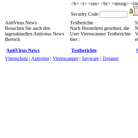
<b> <i> <em> <br> <strong> <blo
Security Code
AntiVirus News
Testberichte
S
Besuchen Sie auch den
Nach Herstellern geordnet, die
N
tagesaktuellen Antivirus News
User Virenscanner Testberichte
V
Bereich
hier :
e
AntiVirus News
Testberichte
Virenschutz
|
Antivirus
|
Virenscanner
|
Spyware
|
Trojaner