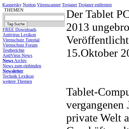
Kaspersky
Norton
Virenscanner
Trojaner
Trojaner entfernen
THEMEN
Der Tablet P
2013 ungebr
FREE Downloads
Antivirus Lexikon
Veröffentlich
Virenschutz Tutorial
Virenschutz Forum
15.Oktober 2
Testberichte
AntiVirus News
News
Archiv
News zum einbinden
Newsletter
Technik Lexikon
weitere Themen
Tablet-Compu
vergangenen 
private Welt a