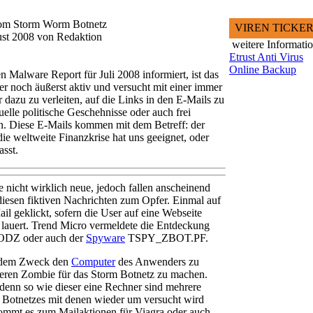
 vom Storm Worm Botnetz
VIREN TICKE
gust 2008 von Redaktion
weitere Informati
Etrust Anti Virus
Online Backup
 Malware Report für Juli 2008 informiert, ist das
noch äußerst aktiv und versucht mit einer immer
 dazu zu verleiten, auf die Links in den E-Mails zu
elle politische Geschehnisse oder auch frei
en. Diese E-Mails kommen mit dem Betreff: der
 die weltweite Finanzkrise hat uns geeignet, oder
sst.
nicht wirklich neue, jedoch fallen anscheinend
iesen fiktiven Nachrichten zum Opfer. Einmal auf
il geklickt, sofern die User auf eine Webseite
 lauert. Trend Micro vermeldete die Entdeckung
DZ oder auch der
Spyware
TSPY_ZBOT.PF.
r dem Zweck den
Computer
des Anwenders zu
teren Zombie für das Storm Botnetz zu machen.
 denn so wie dieser eine Rechner sind mehrere
 Botnetzes mit denen wieder um versucht wird
ommt es zum Mailaktionen für Viagra oder auch