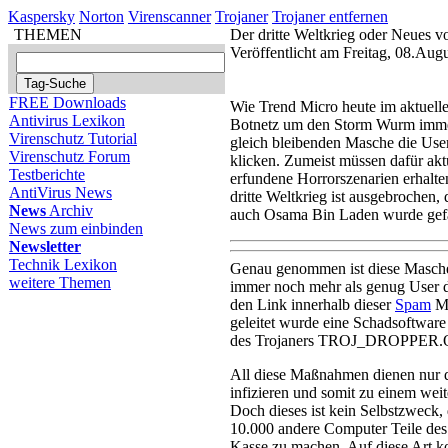
Kaspersky
Norton
Virenscanner
Trojaner
Trojaner entfernen
THEMEN
Der dritte Weltkrieg oder Neues
Veröffentlicht am Freitag, 08.Au
FREE Downloads
Wie Trend Micro heute im aktuellen
Antivirus Lexikon
Botnetz um den Storm Wurm immer 
Virenschutz Tutorial
gleich bleibenden Masche die User
Virenschutz Forum
klicken. Zumeist müssen dafür aktu
Testberichte
erfundene Horrorszenarien erhalt
AntiVirus News
dritte Weltkrieg ist ausgebrochen,
News
Archiv
auch Osama Bin Laden wurde gefa
News zum einbinden
Newsletter
Technik Lexikon
Genau genommen ist diese Masche 
weitere Themen
immer noch mehr als genug User d
den Link innerhalb dieser
Spam
Ma
geleitet wurde eine Schadsoftware
des Trojaners TROJ_DROPPER.O
All diese Maßnahmen dienen nu
infizieren und somit zu einem wei
Doch dieses ist kein Selbstzweck,
10.000 andere Computer Teile des
Kasse zu machen. Auf diese Art k