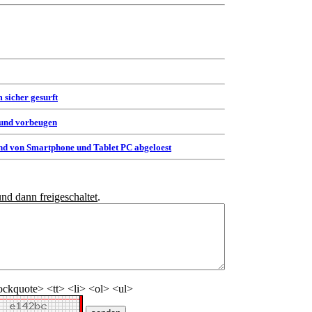
 sicher gesurft
 und vorbeugen
d von Smartphone und Tablet PC abgeloest
und dann freigeschaltet
.
ckquote> <tt> <li> <ol> <ul>