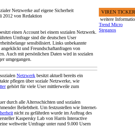
zialer Netzwerke auf eigene Sicherheit
VIREN TICKE
uli 2012 von Redaktion
weitere Informati
Trend Micro
Steganos
 besitzt einen Account bei einem sozialen Netzwerk.
führten Umfrage sind die deutschen User
erheitsbelange sensibilisiert. Links unbekannte
 angeklickt und Freundschaftanfragen von
. Auch mit persönlichen Daten wird in sozialen
iger umgegangen.
 sozialen
Netzwerk
besitzt aktuell bereits ein
ntakte pflegen über soziale Netzwerke, wie
ter
gehört für viele User mittlerweile zum
er durch alle Altersschichten und sozialen
hmender Beliebtheit. Um festzustellen wie Internet-
herheit
nicht zu gefährden wurde im Auftrag des
ersteller Kaspersky Lab von Harris Interactive
eine weltweite Umfrage unter rund 9.000 Usern