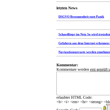
letzten News
DSGVO Besonnenheit statt Panik
Schaedlinge im Netz So wird trotzdem
Gefahren aus dem Internet erkennen
Navigationsgeraete werden zunehmen
Kommentar:
Kommentare werden
erst geprüft 
erlaubter HTML Code:
<b> <i> <em> <br> <strong> <blo