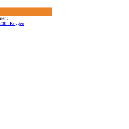
R
onen:
 2005 Keygen