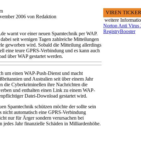
am
VIREN TICKE
November 2006 von Redaktion
weitere Informati
Norton Anti Virus
RegistryBooster
z.de warnt vor einer neuen Spamtechnik per WAP.
dabei seit wenigen Tagen zahlreiche Mitteilungen
e geworben wird. Sobald die Mitteilung allerdings
uell eine teure GPRS-Verbindung und es kann auch
load über WAP gestartet werden.
sich um einen WAP-Push-Dienst und macht
ritannien und Australien seit über einem Jahr
n die Cyberkriminellen ihre Nachrichten die
werben und enthalten einen Link zu einem WAP-
enpflichtiger Datei-Download gestartet wird.
uen Spamtechnik schützen möchte der sollte sein
 es nicht automatisch eine GPRS-Verbindung
cht nur für Ärger sondern verursachen bei
jedes Jahr finanzielle Schäden in Milliardenhöhe.