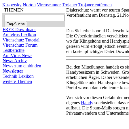
Kaspersky
Norton
Virenscanner
Trojaner
Trojaner entfernen
THEMEN
Dialerschutz warnt vor teuren Sp
Veröffentlicht am Dienstag, 21.
FREE Downloads
Das Sicherheitsportal Dialerschut
Antivirus Lexikon
Die Cyberkriminellen verschicken 
Virenschutz Tutorial
wo für Klingeltöne und Handyspiel
Virenschutz Forum
gelesen wird erfolgt jedoch event
Testberichte
ein kostenpflichtiger Datei-Down
AntiVirus News
News
Archiv
News zum einbinden
Bei den Mitteilungen handelt es 
Newsletter
Handybesitzern in Schweden, Großb
Technik Lexikon
erheblichen Ärger. Dabei versende
weitere Themen
Klingeltöne oder Handyspiele be
Portal wovon dann ein teurer kost
Wer sich vor diesen Gefahr der ne
eigenes
Handy
so einstellen dass
aufbaut. Die Spam-Mails sorgen ni
Privatanwendern und Unternehmen 