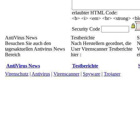
erlaubter HTML Code:
<b> <i> <em> <br> <strong> <blo
Security Code
AntiVirus News
Testberichte
S
Besuchen Sie auch den
Nach Herstellern geordnet, die
N
tagesaktuellen Antivirus News
User Virenscanner Testberichte
V
Bereich
hier :
e
AntiVirus News
Testberichte
Virenschutz
|
Antivirus
|
Virenscanner
|
Spyware
|
Trojaner