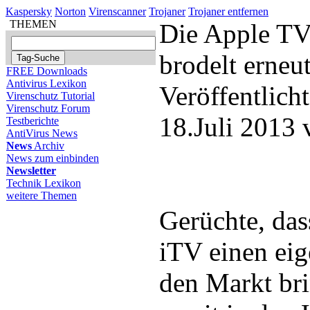
Kaspersky
Norton
Virenscanner
Trojaner
Trojaner entfernen
THEMEN
Die Apple TV
brodelt erneu
FREE Downloads
Antivirus Lexikon
Veröffentlich
Virenschutz Tutorial
Virenschutz Forum
18.Juli 2013
Testberichte
AntiVirus News
News
Archiv
News zum einbinden
Newsletter
Technik Lexikon
weitere Themen
Gerüchte, das
iTV einen eig
den Markt br