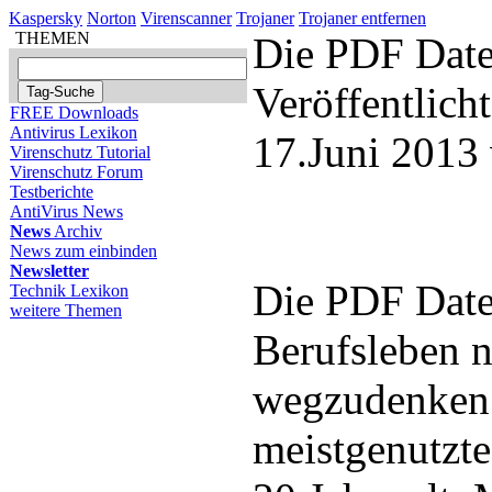
Kaspersky
Norton
Virenscanner
Trojaner
Trojaner entfernen
THEMEN
Die PDF Datei
Veröffentlich
FREE Downloads
Antivirus Lexikon
17.Juni 2013
Virenschutz Tutorial
Virenschutz Forum
Testberichte
AntiVirus News
News
Archiv
News zum einbinden
Newsletter
Die PDF Datei
Technik Lexikon
weitere Themen
Berufsleben n
wegzudenken.
meistgenutzt