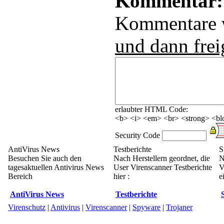
Kommentar:
Kommentare
und dann frei
erlaubter HTML Code:
<b> <i> <em> <br> <strong> <blo
Security Code
AntiVirus News
Testberichte
S
Besuchen Sie auch den
Nach Herstellern geordnet, die
N
tagesaktuellen Antivirus News
User Virenscanner Testberichte
V
Bereich
hier :
e
AntiVirus News
Testberichte
Virenschutz
|
Antivirus
|
Virenscanner
|
Spyware
|
Trojaner