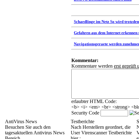
Schaedlinge im Netz So wird trotzdem
Gefahren aus dem Internet erkennen
Navigationsgeraete werden zunehmen
Kommentar:
Kommentare werden
erst geprüft 
erlaubter HTML Code:
<b> <i> <em> <br> <strong> <blo
Security Code
AntiVirus News
Testberichte
S
Besuchen Sie auch den
Nach Herstellern geordnet, die
N
tagesaktuellen Antivirus News
User Virenscanner Testberichte
V
Bereich
hier :
e