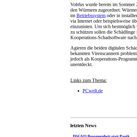
Vobfus wurde bereits im Sommer 2
den Würmern zugeordnet. Würmer s
im
Betriebssystem
oder in install
via Internet oder beispielsweise 
einzunisten. Um sich bestmöglich 
zu schützen sollen die Schädlinge
Kooperations-Schadsoftware nach
Agieren die beiden digitalen Schäd
bekannten Virenscannern probleml
jedoch als Kooperations-Programm 
unentdeckt.
Links zum Thema:
PCwelt.de
letzten News
DSGVO Besonnenheit statt Panik