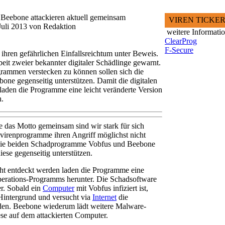
eebone attackieren aktuell gemeinsam
VIREN TICKE
Juli 2013 von Redaktion
weitere Informati
ClearProg
F-Secure
 ihren gefährlichen Einfallsreichtum unter Beweis.
it zweier bekannter digitaler Schädlinge gewarnt.
grammen verstecken zu können sollen sich die
e gegenseitig unterstützen. Damit die digitalen
laden die Programme eine leicht veränderte Version
.
e das Motto gemeinsam sind wir stark für sich
virenprogramme ihren Angriff möglichst nicht
die beiden Schadprogramme Vobfus und Beebone
iese gegenseitig unterstützen.
cht entdeckt werden laden die Programme eine
operations-Programms herunter. Die Schadsoftware
r. Sobald ein
Computer
mit Vobfus infiziert ist,
intergrund und versucht via
Internet
die
en. Beebone wiederum lädt weitere Malware-
ese auf dem attackierten Computer.