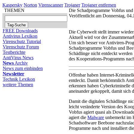
Kaspersky
Norton
Virenscanner
Trojaner
Trojaner entfernen
THEMEN
Die Schadprogramme Vobfus und B
Veröffentlicht am Donnerstag, 04.
FREE Downloads
Die Cyberwelt stellt immer wieder
Antivirus Lexikon
Aktuell wird vor der Zusammenarbe
Virenschutz Tutorial
Um sich besser vor Antiviren-Pro
Virenschutz Forum
Schadprogramme Vobfus und Beebon
Testberichte
Schädlinge nicht entdeckt werden 
AntiVirus News
des Kooperations-Programms nach
News
Archiv
News zum einbinden
Newsletter
Offenbar haben Internet-Kriminell
Technik Lexikon
entdeckt. Damit herkömmlich Anti
weitere Themen
erkennen haben Cyberkriminelle 
aneinander gekoppelt, damit sich d
Damit die digitalen Schädlinge ni
leicht veränderte Version des Ko
Vobfus agiert quasi als Downloade
agiert die
Malware
unbemerkt im H
Schadsoftware Beebone nachzulad
Programme nach und installiert di