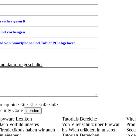
 sicher gesurft
 und vorbeugen
d von Smartphone und Tablet PC abgeloest
und dann freigeschaltet
.
ckquote> <tt> <li> <ol> <ul>
pyware Lexikon
Tutorials Bereiche
Vire
ach Vorbild unseres
Von Virenschutz über Firewall
Prod
irenlexikons haben wir auch
bis Wlan erläutert in unseren
Secur
in eigenes :
Tutorials Bereichen
in de