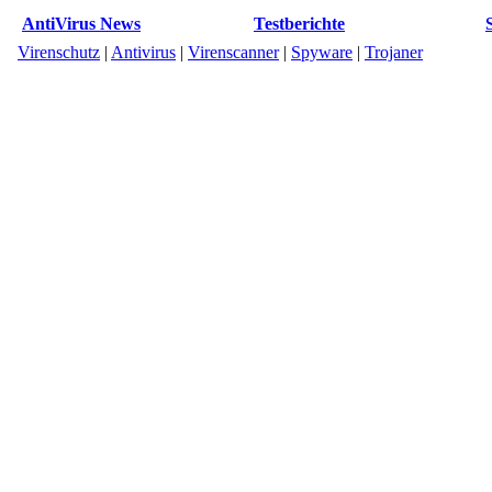
AntiVirus News
Testberichte
Virenschutz
|
Antivirus
|
Virenscanner
|
Spyware
|
Trojaner