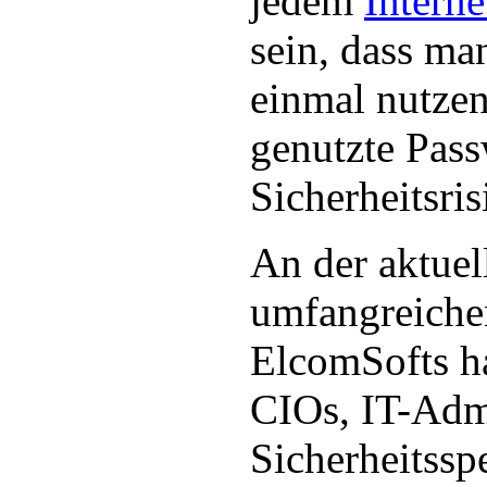
jedem
Interne
sein, dass ma
einmal nutzen
genutzte Pass
Sicherheitsris
An der aktuel
umfangreiche
ElcomSofts h
CIOs, IT-Admi
Sicherheitssp