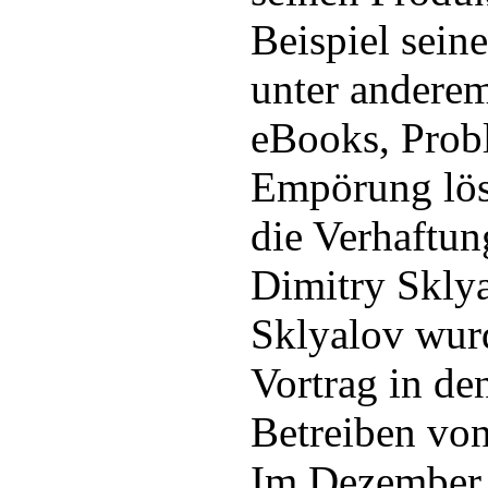
Beispiel sein
unter andere
eBooks, Prob
Empörung lö
die Verhaftu
Dimitry Sklya
Sklyalov wur
Vortrag in de
Betreiben von
Im Dezember 