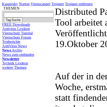
Kaspersky
Norton
Virenscanner
Trojaner
Trojaner entfernen
THEMEN
Distributed 
Tool arbeitet
FREE Downloads
Antivirus Lexikon
Veröffentlich
Virenschutz Tutorial
Virenschutz Forum
19.Oktober 2
Testberichte
AntiVirus News
News
Archiv
News zum einbinden
Newsletter
Technik Lexikon
weitere Themen
Auf der in de
Woche, erstma
statt findend