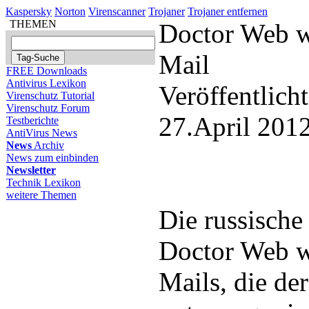
Kaspersky
Norton
Virenscanner
Trojaner
Trojaner entfernen
THEMEN
Doctor Web w
Mail
FREE Downloads
Antivirus Lexikon
Veröffentlich
Virenschutz Tutorial
Virenschutz Forum
27.April 201
Testberichte
AntiVirus News
News
Archiv
News zum einbinden
Newsletter
Technik Lexikon
weitere Themen
Die russische
Doctor Web w
Mails, die der