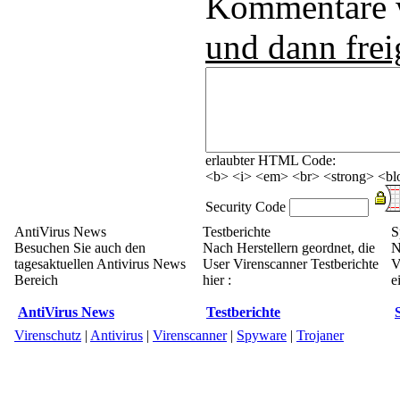
Kommentare
und dann frei
erlaubter HTML Code:
<b> <i> <em> <br> <strong> <blo
Security Code
AntiVirus News
Testberichte
S
Besuchen Sie auch den
Nach Herstellern geordnet, die
N
tagesaktuellen Antivirus News
User Virenscanner Testberichte
V
Bereich
hier :
e
AntiVirus News
Testberichte
Virenschutz
|
Antivirus
|
Virenscanner
|
Spyware
|
Trojaner