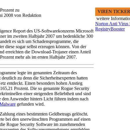
Prozent zu
VIREN TICKE
ai 2008 von Redaktion
weitere Informati
Norton Anti Virus
RegistryBooster
lligence Report des US-Softwarekonzerns Microsoft
aner im zweiten Halbjahr 2007 um bedenkliche 300
 handelt es sich um Schadensprogramme, die
er diese sogar selbst erzeugen können. Von der
d erreichten die Download-Trojaner einen Anteil
Prozent mehr als im ersten Halbjahr 2007.
ogramme legte im genannten Zeitraum des
 deutlich zu denn die Sicherheitsexperten hatten
etz entdeckt. Einen besonders hohen Anstieg
 165,21 Prozent. Die so genannte Rogue Security
rkriminellen einer steigenden Beliebtheit und sind
e den Anwender hinters Licht führen indem nach
Malware
gefunden wird.
 Zahlung eines bestimmten Geldbetrags gelöscht.
te bei den unerwünschten Programmen auf einen
et die Rogue Security Software im zunehmenden
itsexperten des Softwareunternehmens empfehlen