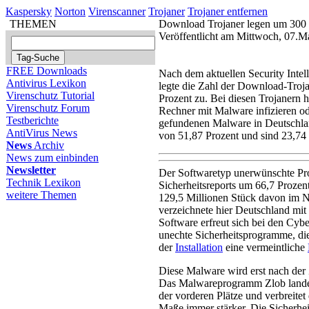
Kaspersky
Norton
Virenscanner
Trojaner
Trojaner entfernen
THEMEN
Download Trojaner legen um 300 
Veröffentlicht am Mittwoch, 07.M
FREE Downloads
Nach dem aktuellen Security Inte
Antivirus Lexikon
legte die Zahl der Download-Troj
Virenschutz Tutorial
Prozent zu. Bei diesen Trojanern
Virenschutz Forum
Rechner mit Malware infizieren od
Testberichte
gefundenen Malware in Deutschlan
AntiVirus News
von 51,87 Prozent und sind 23,74 
News
Archiv
News zum einbinden
Newsletter
Der Softwaretyp unerwünschte Pr
Technik Lexikon
Sicherheitsreports um 66,7 Prozent
weitere Themen
129,5 Millionen Stück davon im N
verzeichnete hier Deutschland mit
Software erfreut sich bei den Cybe
unechte Sicherheitsprogramme, di
der
Installation
eine vermeintliche
Diese Malware wird erst nach der
Das Malwareprogramm Zlob lande
der vorderen Plätze und verbreit
Maße immer stärker. Die Sicherhe