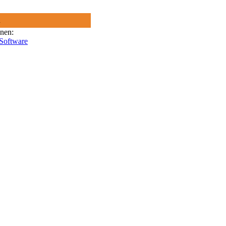
R
onen:
 Software