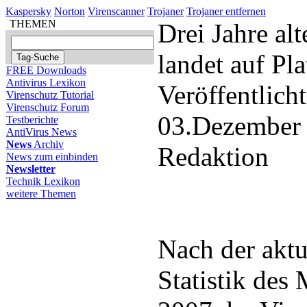
Kaspersky
Norton
Virenscanner
Trojaner
Trojaner entfernen
THEMEN
Drei Jahre al
landet auf Pla
FREE Downloads
Antivirus Lexikon
Veröffentlich
Virenschutz Tutorial
Virenschutz Forum
03.Dezember
Testberichte
AntiVirus News
News
Archiv
Redaktion
News zum einbinden
Newsletter
Technik Lexikon
weitere Themen
Nach der akt
Statistik de