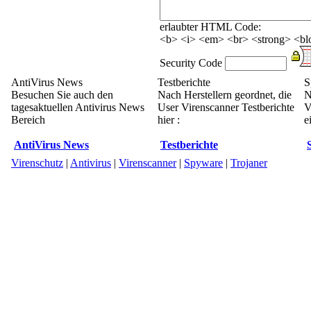
erlaubter HTML Code:
<b> <i> <em> <br> <strong> <blo
Security Code
AntiVirus News
Testberichte
S
Besuchen Sie auch den
Nach Herstellern geordnet, die
N
tagesaktuellen Antivirus News
User Virenscanner Testberichte
V
Bereich
hier :
e
AntiVirus News
Testberichte
Virenschutz
|
Antivirus
|
Virenscanner
|
Spyware
|
Trojaner