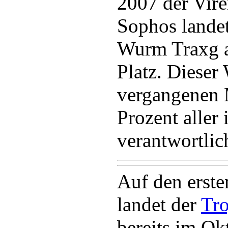
2007 der Vir
Sophos landete
Wurm Traxg a
Platz. Diese
vergangenen 
Prozent aller 
verantwortlic
Auf den erste
landet der
Tro
bereits im Ok