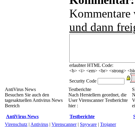
Kommentare
und dann frei
erlaubter HTML Code:
<b> <i> <em> <br> <strong> <blo
Security Code
AntiVirus News
Testberichte
S
Besuchen Sie auch den
Nach Herstellern geordnet, die
N
tagesaktuellen Antivirus News
User Virenscanner Testberichte
V
Bereich
hier :
e
AntiVirus News
Testberichte
Virenschutz
|
Antivirus
|
Virenscanner
|
Spyware
|
Trojaner